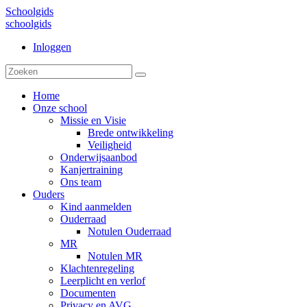
Schoolgids
schoolgids
Inloggen
Home
Onze school
Missie en Visie
Brede ontwikkeling
Veiligheid
Onderwijsaanbod
Kanjertraining
Ons team
Ouders
Kind aanmelden
Ouderraad
Notulen Ouderraad
MR
Notulen MR
Klachtenregeling
Leerplicht en verlof
Documenten
Privacy en AVG