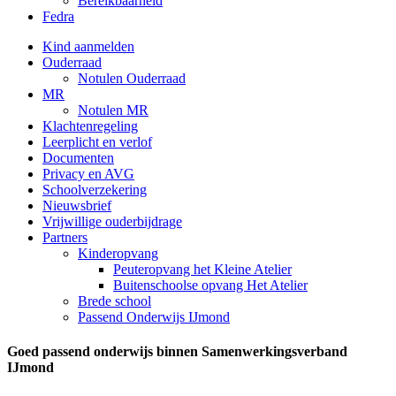
Bereikbaarheid
Fedra
Kind aanmelden
Ouderraad
Notulen Ouderraad
MR
Notulen MR
Klachtenregeling
Leerplicht en verlof
Documenten
Privacy en AVG
Schoolverzekering
Nieuwsbrief
Vrijwillige ouderbijdrage
Partners
Kinderopvang
Peuteropvang het Kleine Atelier
Buitenschoolse opvang Het Atelier
Brede school
Passend Onderwijs IJmond
Goed passend onderwijs binnen Samenwerkingsverband
IJmond