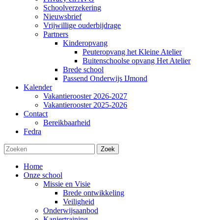
Schoolverzekering
Nieuwsbrief
Vrijwillige ouderbijdrage
Partners
Kinderopvang
Peuteropvang het Kleine Atelier
Buitenschoolse opvang Het Atelier
Brede school
Passend Onderwijs IJmond
Kalender
Vakantierooster 2026-2027
Vakantierooster 2025-2026
Contact
Bereikbaarheid
Fedra
Zoek
Home
Onze school
Missie en Visie
Brede ontwikkeling
Veiligheid
Onderwijsaanbod
Kanjertraining