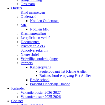
Ons team
Ouders
Kind aanmelden
Ouderraad
Notulen Ouderraad
MR
Notulen MR
Klachtenregeling
Leerplicht en verlof
Documenten
Privacy en AVG
Schoolverzekering
Nieuwsbrief
Vrijwillige ouderbijdrage
Partners
Kinderopvang
Peuteropvang het Kleine Atelier
Buitenschoolse opvang Het Atelier
Brede school
Passend Onderwijs IJmond
Kalender
Vakantierooster 2026-2027
Vakantierooster 2025-2026
Contact