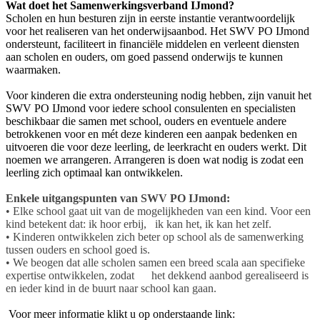
Wat doet het Samenwerkingsverband IJmond?
Scholen en hun besturen zijn in eerste instantie verantwoordelijk
voor het realiseren van het onderwijsaanbod. Het SWV PO IJmond
ondersteunt, faciliteert in financiële middelen en verleent diensten
aan scholen en ouders, om goed passend onderwijs te kunnen
waarmaken.
Voor kinderen die extra ondersteuning nodig hebben, zijn vanuit het
SWV PO IJmond voor iedere school consulenten en specialisten
beschikbaar die samen met school, ouders en eventuele andere
betrokkenen voor en mét deze kinderen een aanpak bedenken en
uitvoeren die voor deze leerling, de leerkracht en ouders werkt. Dit
noemen we arrangeren. Arrangeren is doen wat nodig is zodat een
leerling zich optimaal kan ontwikkelen.
Enkele uitgangspunten van SWV PO IJmond:
• Elke school gaat uit van de mogelijkheden van een kind. Voor een
kind betekent dat: ik hoor erbij, ik kan het, ik kan het zelf.
• Kinderen ontwikkelen zich beter op school als de samenwerking
tussen ouders en school goed is.
• We beogen dat alle scholen samen een breed scala aan specifieke
expertise ontwikkelen, zodat het dekkend aanbod gerealiseerd is
en ieder kind in de buurt naar school kan gaan.
Voor meer informatie klikt u op onderstaande link: