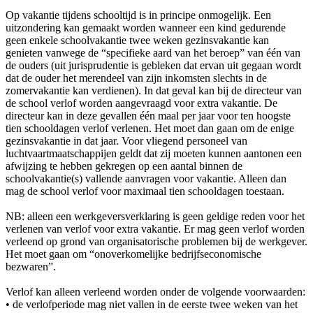
Op vakantie tijdens schooltijd is in principe onmogelijk. Een
uitzondering kan gemaakt worden wanneer een kind gedurende
geen enkele schoolvakantie twee weken gezinsvakantie kan
genieten vanwege de “specifieke aard van het beroep” van één van
de ouders (uit jurisprudentie is gebleken dat ervan uit gegaan wordt
dat de ouder het merendeel van zijn inkomsten slechts in de
zomervakantie kan verdienen). In dat geval kan bij de directeur van
de school verlof worden aangevraagd voor extra vakantie. De
directeur kan in deze gevallen één maal per jaar voor ten hoogste
tien schooldagen verlof verlenen. Het moet dan gaan om de enige
gezinsvakantie in dat jaar. Voor vliegend personeel van
luchtvaartmaatschappijen geldt dat zij moeten kunnen aantonen een
afwijzing te hebben gekregen op een aantal binnen de
schoolvakantie(s) vallende aanvragen voor vakantie. Alleen dan
mag de school verlof voor maximaal tien schooldagen toestaan.
NB: alleen een werkgeversverklaring is geen geldige reden voor het
verlenen van verlof voor extra vakantie. Er mag geen verlof worden
verleend op grond van organisatorische problemen bij de werkgever.
Het moet gaan om “onoverkomelijke bedrijfseconomische
bezwaren”.
Verlof kan alleen verleend worden onder de volgende voorwaarden:
• de verlofperiode mag niet vallen in de eerste twee weken van het