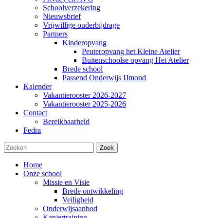
Schoolverzekering
Nieuwsbrief
Vrijwillige ouderbijdrage
Partners
Kinderopvang
Peuteropvang het Kleine Atelier
Buitenschoolse opvang Het Atelier
Brede school
Passend Onderwijs IJmond
Kalender
Vakantierooster 2026-2027
Vakantierooster 2025-2026
Contact
Bereikbaarheid
Fedra
Zoek
Home
Onze school
Missie en Visie
Brede ontwikkeling
Veiligheid
Onderwijsaanbod
Kanjertraining