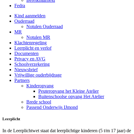
Bereikbaarheid
Fedra
Kind aanmelden
Ouderraad
Notulen Ouderraad
MR
Notulen MR
Klachtenregeling
Leerplicht en verlof
Documenten
Privacy en AVG
Schoolverzekering
Nieuwsbrief
Vrijwillige ouderbijdrage
Partners
Kinderopvang
Peuteropvang het Kleine Atelier
Buitenschoolse opvang Het Atelier
Brede school
Passend Onderwijs IJmond
Leerplicht
In de Leerplichtwet staat dat leerplichtige kinderen (5 t/m 17 jaar) de