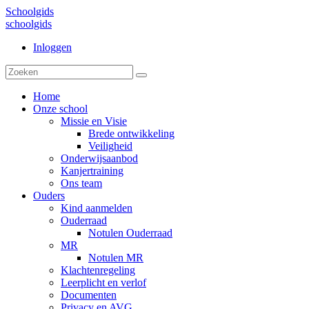
Schoolgids
schoolgids
Inloggen
Home
Onze school
Missie en Visie
Brede ontwikkeling
Veiligheid
Onderwijsaanbod
Kanjertraining
Ons team
Ouders
Kind aanmelden
Ouderraad
Notulen Ouderraad
MR
Notulen MR
Klachtenregeling
Leerplicht en verlof
Documenten
Privacy en AVG