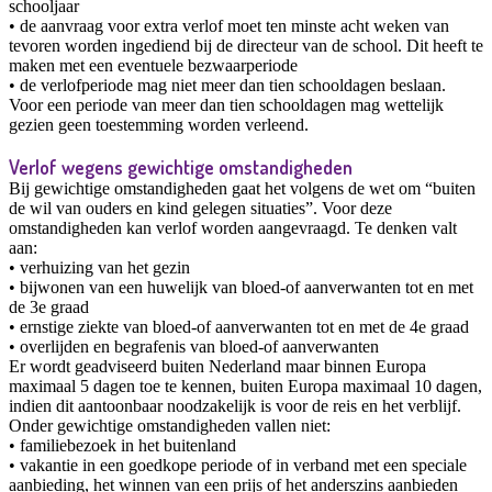
schooljaar
• de aanvraag voor extra verlof moet ten minste acht weken van
tevoren worden ingediend bij de directeur van de school. Dit heeft te
maken met een eventuele bezwaarperiode
• de verlofperiode mag niet meer dan tien schooldagen beslaan.
Voor een periode van meer dan tien schooldagen mag wettelijk
gezien geen toestemming worden verleend.
Verlof wegens gewichtige omstandigheden
Bij gewichtige omstandigheden gaat het volgens de wet om “buiten
de wil van ouders en kind gelegen situaties”. Voor deze
omstandigheden kan verlof worden aangevraagd. Te denken valt
aan:
• verhuizing van het gezin
• bijwonen van een huwelijk van bloed-of aanverwanten tot en met
de 3e graad
• ernstige ziekte van bloed-of aanverwanten tot en met de 4e graad
• overlijden en begrafenis van bloed-of aanverwanten
Er wordt geadviseerd buiten Nederland maar binnen Europa
maximaal 5 dagen toe te kennen, buiten Europa maximaal 10 dagen,
indien dit aantoonbaar noodzakelijk is voor de reis en het verblijf.
Onder gewichtige omstandigheden vallen niet:
• familiebezoek in het buitenland
• vakantie in een goedkope periode of in verband met een speciale
aanbieding, het winnen van een prijs of het anderszins aanbieden