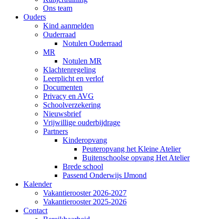
Ons team
Ouders
Kind aanmelden
Ouderraad
Notulen Ouderraad
MR
Notulen MR
Klachtenregeling
Leerplicht en verlof
Documenten
Privacy en AVG
Schoolverzekering
Nieuwsbrief
Vrijwillige ouderbijdrage
Partners
Kinderopvang
Peuteropvang het Kleine Atelier
Buitenschoolse opvang Het Atelier
Brede school
Passend Onderwijs IJmond
Kalender
Vakantierooster 2026-2027
Vakantierooster 2025-2026
Contact