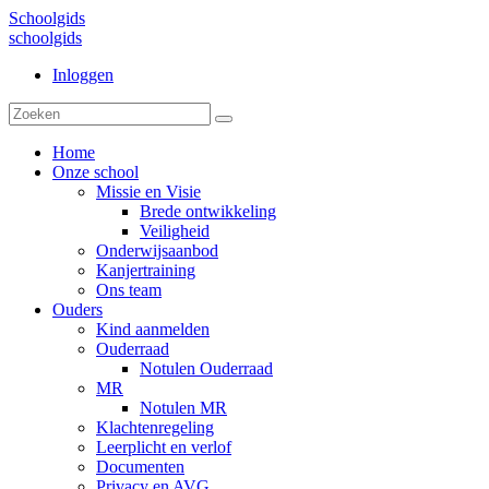
Schoolgids
schoolgids
Inloggen
Home
Onze school
Missie en Visie
Brede ontwikkeling
Veiligheid
Onderwijsaanbod
Kanjertraining
Ons team
Ouders
Kind aanmelden
Ouderraad
Notulen Ouderraad
MR
Notulen MR
Klachtenregeling
Leerplicht en verlof
Documenten
Privacy en AVG