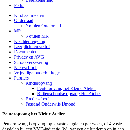
Bereikbaarheid
Fedra
Kind aanmelden
Ouderraad
Notulen Ouderraad
MR
Notulen MR
Klachtenregeling
Leerplicht en verlof
Documenten
Privacy en AVG
Schoolverzekering
Nieuwsbrief
Vrijwillige ouderbijdrage
Partners
Kinderopvang
Peuteropvang het Kleine Atelier
Buitenschoolse opvang Het Atelier
Brede school
Passend Onderwijs IJmond
Peuteropvang het Kleine Atelier
Peuteropvang is opvang op 2 vaste dagdelen per week, of 4 vaste
dagdelen bij een VVE-indicatie. Wij vangen de kinderen op in een