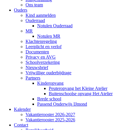
Ons team
Ouders
Kind aanmelden
Ouderraad
Notulen Ouderraad
MR
Notulen MR
Klachtenregeling
Leerplicht en verlof
Documenten
Privacy en AVG
Schoolverzekering
Nieuwsbrief
Vrijwillige ouderbijdrage
Partners
Kinderopvang
Peuteropvang het Kleine Atelier
Buitenschoolse opvang Het Atelier
Brede school
Passend Onderwijs IJmond
Kalender
Vakantierooster 2026-2027
Vakantierooster 2025-2026
Contact