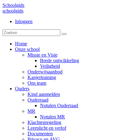
Schoolgids
schoolgids
Inloggen
Home
Onze school
Missie en Visie
Brede ontwikkeling
Veiligheid
Onderwijsaanbod
Kanjertraining
Ons team
Ouders
Kind aanmelden
Ouderraad
Notulen Ouderraad
MR
Notulen MR
Klachtenregeling
Leerplicht en verlof
Documenten
Privacy en AVG