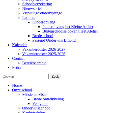
Schoolverzekering
Nieuwsbrief
Vrijwillige ouderbijdrage
Partners
Kinderopvang
Peuteropvang het Kleine Atelier
Buitenschoolse opvang Het Atelier
Brede school
Passend Onderwijs IJmond
Kalender
Vakantierooster 2026-2027
Vakantierooster 2025-2026
Contact
Bereikbaarheid
Fedra
Zoek
Home
Onze school
Missie en Visie
Brede ontwikkeling
Veiligheid
Onderwijsaanbod
Kanjertraining