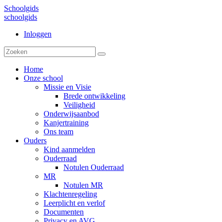
Schoolgids
schoolgids
Inloggen
Home
Onze school
Missie en Visie
Brede ontwikkeling
Veiligheid
Onderwijsaanbod
Kanjertraining
Ons team
Ouders
Kind aanmelden
Ouderraad
Notulen Ouderraad
MR
Notulen MR
Klachtenregeling
Leerplicht en verlof
Documenten
Privacy en AVG