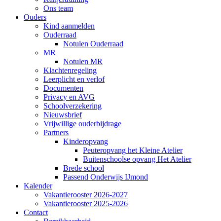
Ons team
Ouders
Kind aanmelden
Ouderraad
Notulen Ouderraad
MR
Notulen MR
Klachtenregeling
Leerplicht en verlof
Documenten
Privacy en AVG
Schoolverzekering
Nieuwsbrief
Vrijwillige ouderbijdrage
Partners
Kinderopvang
Peuteropvang het Kleine Atelier
Buitenschoolse opvang Het Atelier
Brede school
Passend Onderwijs IJmond
Kalender
Vakantierooster 2026-2027
Vakantierooster 2025-2026
Contact