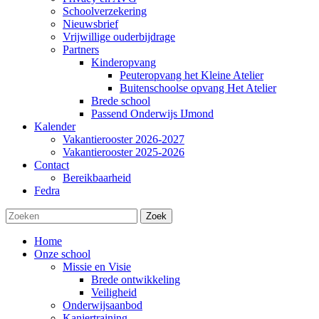
Schoolverzekering
Nieuwsbrief
Vrijwillige ouderbijdrage
Partners
Kinderopvang
Peuteropvang het Kleine Atelier
Buitenschoolse opvang Het Atelier
Brede school
Passend Onderwijs IJmond
Kalender
Vakantierooster 2026-2027
Vakantierooster 2025-2026
Contact
Bereikbaarheid
Fedra
Zoek
Home
Onze school
Missie en Visie
Brede ontwikkeling
Veiligheid
Onderwijsaanbod
Kanjertraining