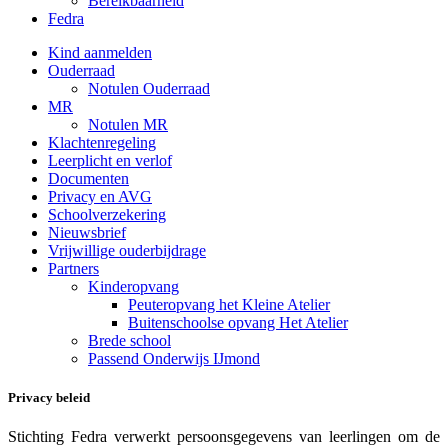
Bereikbaarheid
Fedra
Kind aanmelden
Ouderraad
Notulen Ouderraad
MR
Notulen MR
Klachtenregeling
Leerplicht en verlof
Documenten
Privacy en AVG
Schoolverzekering
Nieuwsbrief
Vrijwillige ouderbijdrage
Partners
Kinderopvang
Peuteropvang het Kleine Atelier
Buitenschoolse opvang Het Atelier
Brede school
Passend Onderwijs IJmond
Privacy beleid
Stichting Fedra verwerkt persoonsgegevens van leerlingen om de