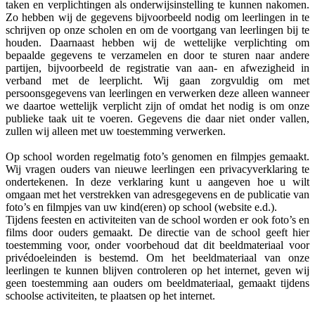
taken en verplichtingen als onderwijsinstelling te kunnen nakomen.
Zo hebben wij de gegevens bijvoorbeeld nodig om leerlingen in te
schrijven op onze scholen en om de voortgang van leerlingen bij te
houden. Daarnaast hebben wij de wettelijke verplichting om
bepaalde gegevens te verzamelen en door te sturen naar andere
partijen, bijvoorbeeld de registratie van aan- en afwezigheid in
verband met de leerplicht. Wij gaan zorgvuldig om met
persoonsgegevens van leerlingen en verwerken deze alleen wanneer
we daartoe wettelijk verplicht zijn of omdat het nodig is om onze
publieke taak uit te voeren. Gegevens die daar niet onder vallen,
zullen wij alleen met uw toestemming verwerken.
Op school worden regelmatig foto’s genomen en filmpjes gemaakt.
Wij vragen ouders van nieuwe leerlingen een privacyverklaring te
ondertekenen. In deze verklaring kunt u aangeven hoe u wilt
omgaan met het verstrekken van adresgegevens en de publicatie van
foto’s en filmpjes van uw kind(eren) op school (website e.d.).
Tijdens feesten en activiteiten van de school worden er ook foto’s en
films door ouders gemaakt. De directie van de school geeft hier
toestemming voor, onder voorbehoud dat dit beeldmateriaal voor
privédoeleinden is bestemd. Om het beeldmateriaal van onze
leerlingen te kunnen blijven controleren op het internet, geven wij
geen toestemming aan ouders om beeldmateriaal, gemaakt tijdens
schoolse activiteiten, te plaatsen op het internet.