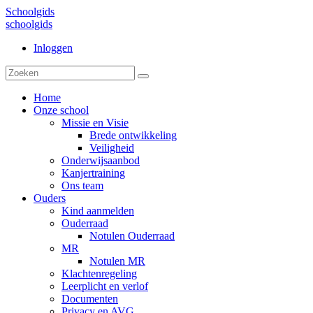
Schoolgids
schoolgids
Inloggen
Home
Onze school
Missie en Visie
Brede ontwikkeling
Veiligheid
Onderwijsaanbod
Kanjertraining
Ons team
Ouders
Kind aanmelden
Ouderraad
Notulen Ouderraad
MR
Notulen MR
Klachtenregeling
Leerplicht en verlof
Documenten
Privacy en AVG