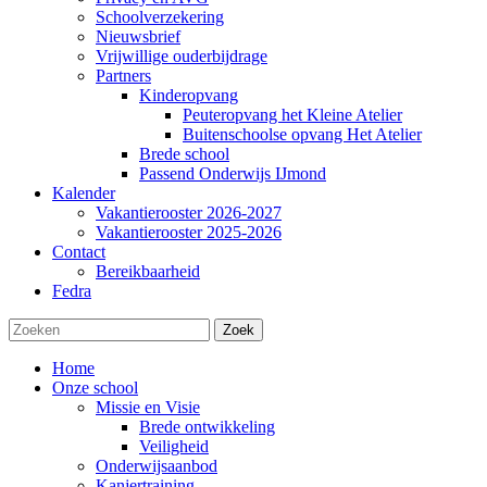
Schoolverzekering
Nieuwsbrief
Vrijwillige ouderbijdrage
Partners
Kinderopvang
Peuteropvang het Kleine Atelier
Buitenschoolse opvang Het Atelier
Brede school
Passend Onderwijs IJmond
Kalender
Vakantierooster 2026-2027
Vakantierooster 2025-2026
Contact
Bereikbaarheid
Fedra
Zoek
Home
Onze school
Missie en Visie
Brede ontwikkeling
Veiligheid
Onderwijsaanbod
Kanjertraining