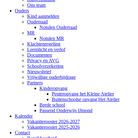
Ons team
Ouders
Kind aanmelden
Ouderraad
Notulen Ouderraad
MR
Notulen MR
Klachtenregeling
Leerplicht en verlof
Documenten
Privacy en AVG
Schoolverzekering
Nieuwsbrief
Vrijwillige ouderbijdrage
Partners
Kinderopvang
Peuteropvang het Kleine Atelier
Buitenschoolse opvang Het Atelier
Brede school
Passend Onderwijs IJmond
Kalender
Vakantierooster 2026-2027
Vakantierooster 2025-2026
Contact