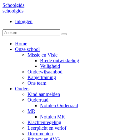
Schoolgids
schoolgids
Inloggen
Home
Onze school
Missie en Visie
Brede ontwikkeling
Veiligheid
Onderwijsaanbod
Kanjertraining
Ons team
Ouders
Kind aanmelden
Ouderraad
Notulen Ouderraad
MR
Notulen MR
Klachtenregeling
Leerplicht en verlof
Documenten
Privacy en AVG