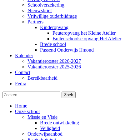
Schoolverzekering
Nieuwsbrief
Vrijwillige ouderbijdrage
Partners
Kinderopvang
Peuteropvang het Kleine Atelier
Buitenschoolse opvang Het Atelier
Brede school
Passend Onderwijs IJmond
Kalender
Vakantierooster 2026-2027
Vakantierooster 2025-2026
Contact
Bereikbaarheid
Fedra
Zoek
Home
Onze school
Missie en Visie
Brede ontwikkeling
Veiligheid
Onderwijsaanbod
Kanjertraining