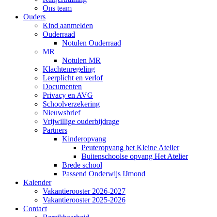
Ons team
Ouders
Kind aanmelden
Ouderraad
Notulen Ouderraad
MR
Notulen MR
Klachtenregeling
Leerplicht en verlof
Documenten
Privacy en AVG
Schoolverzekering
Nieuwsbrief
Vrijwillige ouderbijdrage
Partners
Kinderopvang
Peuteropvang het Kleine Atelier
Buitenschoolse opvang Het Atelier
Brede school
Passend Onderwijs IJmond
Kalender
Vakantierooster 2026-2027
Vakantierooster 2025-2026
Contact