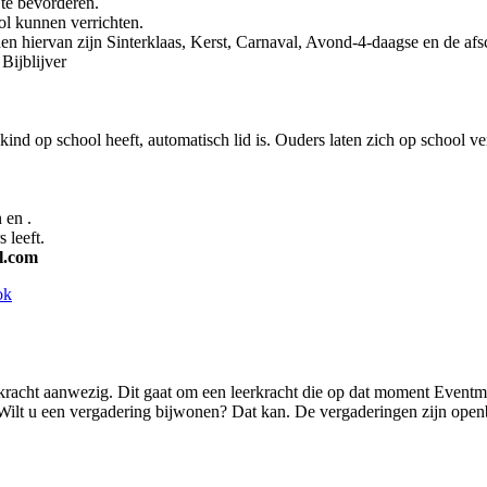
 te bevorderen.
l kunnen verrichten.
den hiervan zijn Sinterklaas, Kerst, Carnaval, Avond-4-daagse en de af
Bijblijver
ind op school heeft, automatisch lid is. Ouders laten zich op school v
 en .
 leeft.
l.com
ok
erkracht aanwezig. Dit gaat om een leerkracht die op dat moment Eventman
. Wilt u een vergadering bijwonen? Dat kan. De vergaderingen zijn open