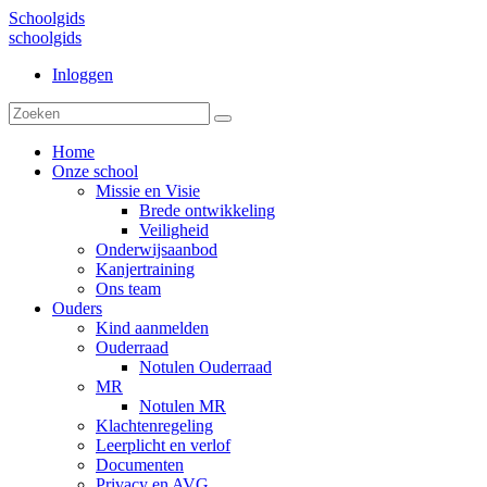
Schoolgids
schoolgids
Inloggen
Home
Onze school
Missie en Visie
Brede ontwikkeling
Veiligheid
Onderwijsaanbod
Kanjertraining
Ons team
Ouders
Kind aanmelden
Ouderraad
Notulen Ouderraad
MR
Notulen MR
Klachtenregeling
Leerplicht en verlof
Documenten
Privacy en AVG