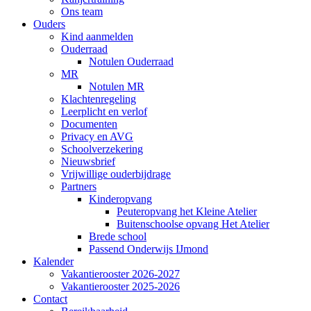
Ons team
Ouders
Kind aanmelden
Ouderraad
Notulen Ouderraad
MR
Notulen MR
Klachtenregeling
Leerplicht en verlof
Documenten
Privacy en AVG
Schoolverzekering
Nieuwsbrief
Vrijwillige ouderbijdrage
Partners
Kinderopvang
Peuteropvang het Kleine Atelier
Buitenschoolse opvang Het Atelier
Brede school
Passend Onderwijs IJmond
Kalender
Vakantierooster 2026-2027
Vakantierooster 2025-2026
Contact