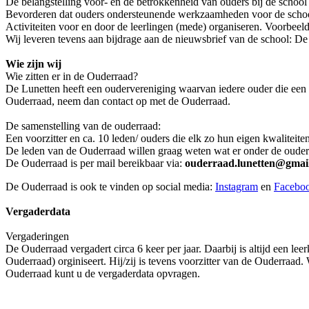
De belangstelling voor- en de betrokkenheid van ouders bij de school
Bevorderen dat ouders ondersteunende werkzaamheden voor de schoo
Activiteiten voor en door de leerlingen (mede) organiseren. Voorbeel
Wij leveren tevens aan bijdrage aan de nieuwsbrief van de school: De 
Wie zijn wij
Wie zitten er in de Ouderraad?
De Lunetten heeft een oudervereniging waarvan iedere ouder die een k
Ouderraad, neem dan contact op met de Ouderraad.
De samenstelling van de ouderraad:
Een voorzitter en ca. 10 leden/ ouders die elk zo hun eigen kwaliteiten
De leden van de Ouderraad willen graag weten wat er onder de ouders
De Ouderraad is per mail bereikbaar via:
ouderraad.lunetten@gmai
De Ouderraad is ook te vinden op social media:
Instagram
en
Facebo
Vergaderdata
Vergaderingen
De Ouderraad vergadert circa 6 keer per jaar. Daarbij is altijd een le
Ouderraad) orginiseert. Hij/zij is tevens voorzitter van de Ouderraad
Ouderraad kunt u de vergaderdata opvragen.