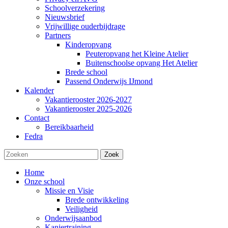
Schoolverzekering
Nieuwsbrief
Vrijwillige ouderbijdrage
Partners
Kinderopvang
Peuteropvang het Kleine Atelier
Buitenschoolse opvang Het Atelier
Brede school
Passend Onderwijs IJmond
Kalender
Vakantierooster 2026-2027
Vakantierooster 2025-2026
Contact
Bereikbaarheid
Fedra
Zoek
Home
Onze school
Missie en Visie
Brede ontwikkeling
Veiligheid
Onderwijsaanbod
Kanjertraining