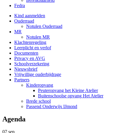
Bereikbaarheid
Fedra
Kind aanmelden
Ouderraad
Notulen Ouderraad
MR
Notulen MR
Klachtenregeling
Leerplicht en verlof
Documenten
Privacy en AVG
Schoolverzekering
Nieuwsbrief
Vrijwillige ouderbijdrage
Partners
Kinderopvang
Peuteropvang het Kleine Atelier
Buitenschoolse opvang Het Atelier
Brede school
Passend Onderwijs IJmond
Agenda
07
sep