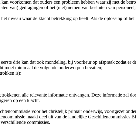
Het kan voorkomen dat ouders een probleem hebben waar zij met de betro
alaten van) gedragingen of het (niet) nemen van besluiten van personeel
het niveau waar de klacht betrekking op heeft. Als de oplossing of het
 eerste drie kan dat ook mondeling, bij voorkeur op afspraak zodat er da
acht moet minimaal de volgende onderwerpen bevatten;
trokken is);
betrokkenen alle relevante informatie ontvangen. Deze informatie zal d
eageren op een klacht.
achtencommissie voor het christelijk primair onderwijs, voortgezet on
htencommissie maakt deel uit van de landelijke Geschillencommissie
 verschillende commissies.