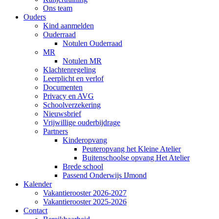
Ons team
Ouders
Kind aanmelden
Ouderraad
Notulen Ouderraad
MR
Notulen MR
Klachtenregeling
Leerplicht en verlof
Documenten
Privacy en AVG
Schoolverzekering
Nieuwsbrief
Vrijwillige ouderbijdrage
Partners
Kinderopvang
Peuteropvang het Kleine Atelier
Buitenschoolse opvang Het Atelier
Brede school
Passend Onderwijs IJmond
Kalender
Vakantierooster 2026-2027
Vakantierooster 2025-2026
Contact