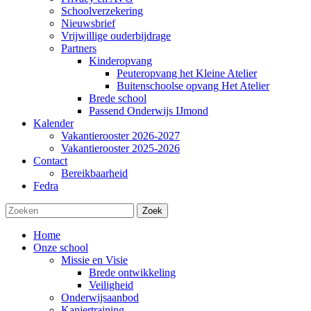
Schoolverzekering
Nieuwsbrief
Vrijwillige ouderbijdrage
Partners
Kinderopvang
Peuteropvang het Kleine Atelier
Buitenschoolse opvang Het Atelier
Brede school
Passend Onderwijs IJmond
Kalender
Vakantierooster 2026-2027
Vakantierooster 2025-2026
Contact
Bereikbaarheid
Fedra
Zoek
Home
Onze school
Missie en Visie
Brede ontwikkeling
Veiligheid
Onderwijsaanbod
Kanjertraining