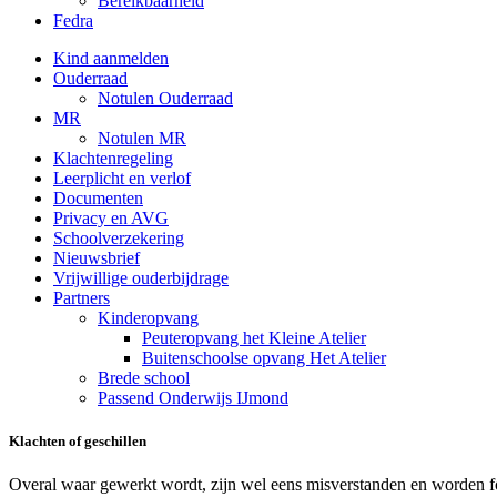
Bereikbaarheid
Fedra
Kind aanmelden
Ouderraad
Notulen Ouderraad
MR
Notulen MR
Klachtenregeling
Leerplicht en verlof
Documenten
Privacy en AVG
Schoolverzekering
Nieuwsbrief
Vrijwillige ouderbijdrage
Partners
Kinderopvang
Peuteropvang het Kleine Atelier
Buitenschoolse opvang Het Atelier
Brede school
Passend Onderwijs IJmond
Klachten of geschillen
Overal waar gewerkt wordt, zijn wel eens misverstanden en worden fo