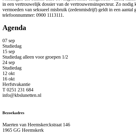
in een vertrouwelijk dossier van de vertrouwensinspecteur. Zo nodig k
vermoeden van seksueel misbruik (zedenmisdrijf) geldt in een aantal 
telefoonnummer: 0900 1113111.
Agenda
07
sep
Studiedag
15
sep
Studiedag alleen voor groepen 1/2
24
sep
Studiedag
12
okt
16
okt
Herfstvakantie
T 0251 231 684
info@kbslunetten.nl
Bezoekadres
Maerten van Heemskerckstraat 146
1965 GG Heemskerk