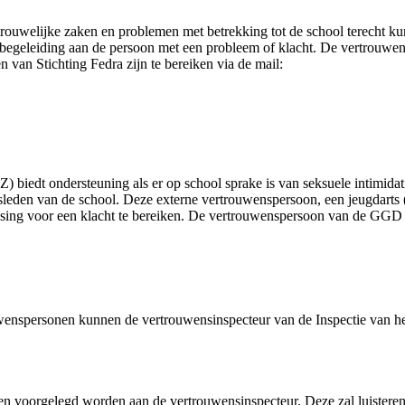
ouwelijke zaken en problemen met betrekking tot de school terecht kunn
 begeleiding aan de persoon met een probleem of klacht. De vertrouwen
n van Stichting Fedra zijn te bereiken via de mail:
 ondersteuning als er op school sprake is van seksuele intimidatie, a
leden van de school. Deze externe vertrouwenspersoon, een jeugdarts (n
sing voor een klacht te bereiken. De vertrouwenspersoon van de GGD w
uwenspersonen kunnen de vertrouwensinspecteur van de Inspectie van he
 voorgelegd worden aan de vertrouwensinspecteur. Deze zal luisteren