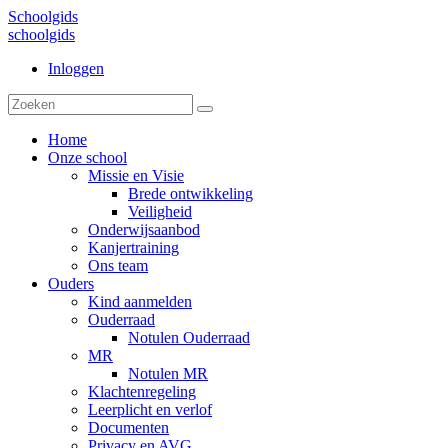
Schoolgids
schoolgids
Inloggen
Home
Onze school
Missie en Visie
Brede ontwikkeling
Veiligheid
Onderwijsaanbod
Kanjertraining
Ons team
Ouders
Kind aanmelden
Ouderraad
Notulen Ouderraad
MR
Notulen MR
Klachtenregeling
Leerplicht en verlof
Documenten
Privacy en AVG