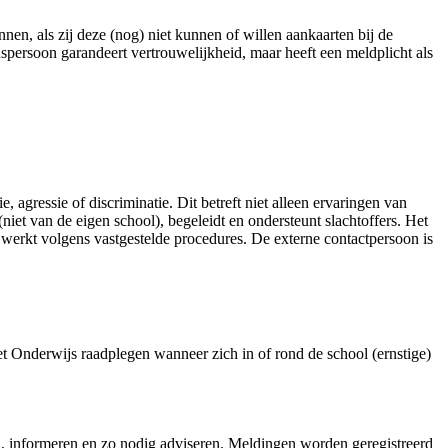
en, als zij deze (nog) niet kunnen of willen aankaarten bij de
spersoon garandeert vertrouwelijkheid, maar heeft een meldplicht als
gressie of discriminatie. Dit betreft niet alleen ervaringen van
iet van de eigen school), begeleidt en ondersteunt slachtoffers. Het
erkt volgens vastgestelde procedures. De externe contactpersoon is
t Onderwijs raadplegen wanneer zich in of rond de school (ernstige)
, informeren en zo nodig adviseren. Meldingen worden geregistreerd