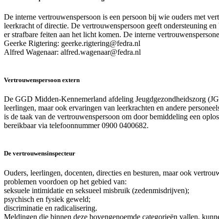
De interne vertrouwenspersoon is een persoon bij wie ouders met vertr
leerkracht of directie. De vertrouwenspersoon geeft ondersteuning en
er strafbare feiten aan het licht komen. De interne vertrouwenspersone
Geerke Rigtering: geerke.rigtering@fedra.nl
Alfred Wagenaar: alfred.wagenaar@fedra.nl
Vertrouwenspersoon extern
De GGD Midden-Kennemerland afdeling Jeugdgezondheidszorg (JGZ) biedt
leerlingen, maar ook ervaringen van leerkrachten en andere personeels
is de taak van de vertrouwenspersoon om door bemiddeling een oplos
bereikbaar via telefoonnummer 0900 0400682.
De vertrouwensinspecteur
Ouders, leerlingen, docenten, directies en besturen, maar ook vertro
problemen voordoen op het gebied van:
seksuele intimidatie en seksueel misbruik (zedenmisdrijven);
psychisch en fysiek geweld;
discriminatie en radicalisering.
Meldingen die binnen deze bovengenoemde categorieën vallen, kunnen