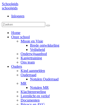
Schoolgids
schoolgids
Inloggen
Home
Onze school
Missie en Visie
Brede ontwikkeling
Veiligheid
Onderwijsaanbod
Kanjertraining
Ons team
Ouders
Kind aanmelden
Ouderraad
Notulen Ouderraad
MR
Notulen MR
Klachtenregeling
Leerplicht en verlof
Documenten
Privacy en AVG