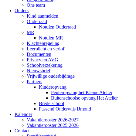
Ons team
Ouders
Kind aanmelden
Ouderraad
Notulen Ouderraad
MR
Notulen MR
Klachtenregeling
Leerplicht en verlof
Documenten
Privacy en AVG
Schoolverzekering
Nieuwsbrief
Vrijwillige ouderbijdrage
Partners
Kinderopvang
Peuteropvang het Kleine Atelier
Buitenschoolse opvang Het Atelier
Brede school
Passend Onderwijs IJmond
Kalender
Vakantierooster 2026-2027
Vakantierooster 2025-2026
Contact