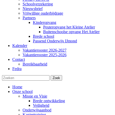
Schoolverzekering
Nieuwsbrief
Vrijwillige ouderbijdrage
Partners
Kinderopvang
Peuteropvang het Kleine Atelier
Buitenschoolse opvang Het Atelier
Brede school
Passend Onderwijs IJmond
Kalender
Vakantierooster 2026-2027
Vakantierooster 2025-2026
Contact
Bereikbaarheid
Fedra
Zoek
Home
Onze school
Missie en Visie
Brede ontwikkeling
Veiligheid
Onderwijsaanbod
Kanjertraining