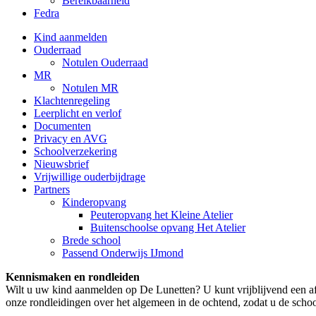
Bereikbaarheid
Fedra
Kind aanmelden
Ouderraad
Notulen Ouderraad
MR
Notulen MR
Klachtenregeling
Leerplicht en verlof
Documenten
Privacy en AVG
Schoolverzekering
Nieuwsbrief
Vrijwillige ouderbijdrage
Partners
Kinderopvang
Peuteropvang het Kleine Atelier
Buitenschoolse opvang Het Atelier
Brede school
Passend Onderwijs IJmond
Kennismaken en rondleiden
Wilt u uw kind aanmelden op De Lunetten? U kunt vrijblijvend een af
onze rondleidingen over het algemeen in de ochtend, zodat u de school